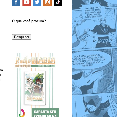
O que você procura?
na
a
m