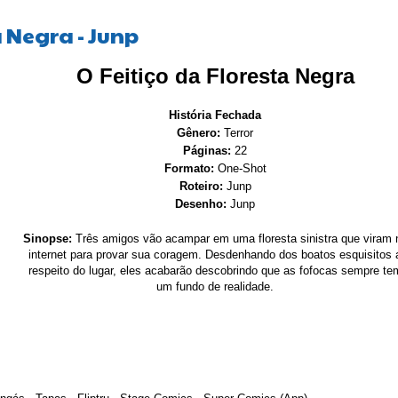
a Negra - Junp
O Feitiço da Floresta Negra
História Fechada
Gênero:
Terror
Páginas:
22
Formato:
One-Shot
Roteiro:
Junp
Desenho:
Junp
Sinopse:
Três amigos vão acampar em uma floresta sinistra que viram 
internet para provar sua coragem. Desdenhando dos boatos esquisitos 
respeito do lugar, eles acabarão descobrindo que as fofocas sempre te
um fundo de realidade.