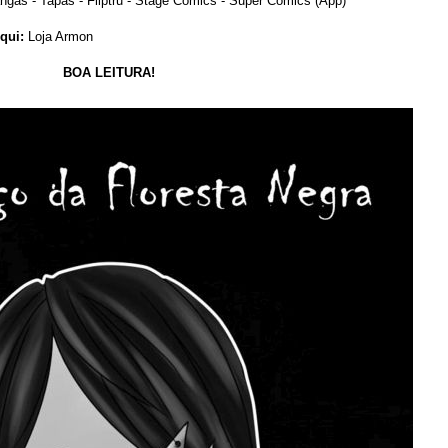
angás
-
Tapas
- Fliptru - Stage Comics - Super Comics (App)
qui:
Loja Armon
BOA LEITURA!