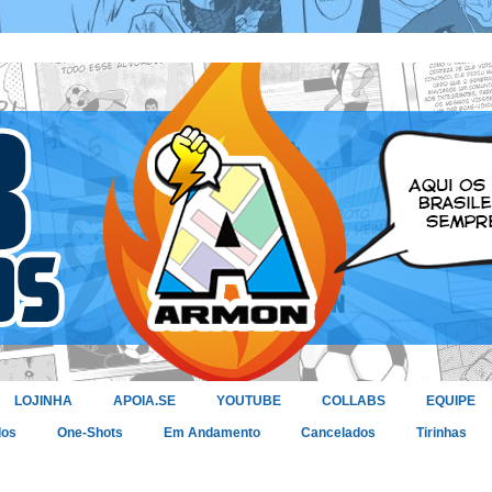
LOJINHA
APOIA.SE
YOUTUBE
COLLABS
EQUIPE
dos
One-Shots
Em Andamento
Cancelados
Tirinhas