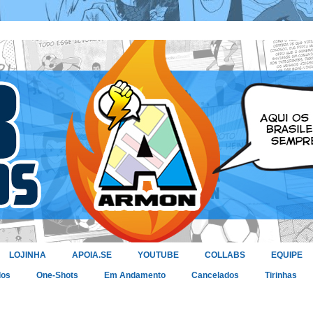
LOJINHA
APOIA.SE
YOUTUBE
COLLABS
EQUIPE
dos
One-Shots
Em Andamento
Cancelados
Tirinhas