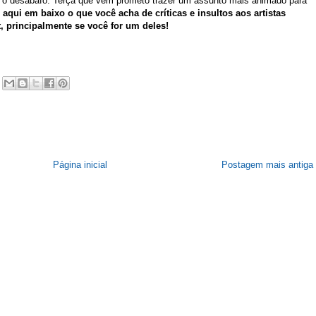
e o desabafo. Terça que vem prometo trazer um assunto mais animado para
aqui em baixo o que você acha de críticas e insultos aos artistas
t, principalmente se você for um deles!
Página inicial
Postagem mais antiga