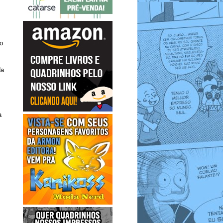
o
da
a