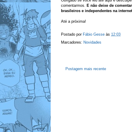
Obrigado se você leu até aqui e desculp
comentarmos.
E não deixe de comentar 
brasileiros e independentes na interne
Até a próxima!
Postado por
Fábio Gesse
às
12:03
Marcadores:
Novidades
Postagem mais recente