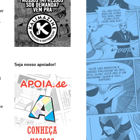
er
o
Seja nosso apoiador!
i
Se