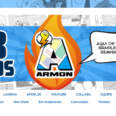
LOJINHA
APOIA.SE
YOUTUBE
COLLABS
EQUIPE
dos
One-Shots
Em Andamento
Cancelados
Tirinhas