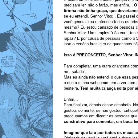
precisam ler, não o farão, mas enfim...
O
tirinha não tinha graça, que deveríamo
se eu entendi, Senhor Vitor... Eu passe
você generalizou e ofendeu todos os art
mesmo? Eu estou cansado de pessoas com
Senhor Vitor. Um simples "não curti, ten
rapaz? É por causa de pessoas como o Se
isso o cenário brasileiro de quadrinhos nã
Isso é PRECONCEITO, Senhor Vitor. 
Para completar, uma outra criançona com
né.. safado"...
Mas eu ainda não entendi o que essa pess
o que a minha webcomic tem a ver com 
besteira.
Tem muita criança solta por aí
Enfim...
Para finalizar, depois desse desabafo. N
gostou, comente, se não gostou, critiq
preocupamos em divertir as pessoas qu
construtivo para comentar, em boca f
Imagino que falo por todos os meus am