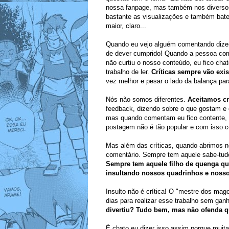
nossa fanpage, mas também nos diversos 
bastante as visualizações e também bate
maior, claro...
Quando eu vejo alguém comentando dizen
de dever cumprido! Quando a pessoa come
não curtiu o nosso conteúdo, eu fico cha
trabalho de ler.
Críticas sempre vão exis
vez melhor e pesar o lado da balança par
Nós não somos diferentes.
Aceitamos cr
feedback, dizendo sobre o que gostam 
mas quando comentam eu fico contente, p
postagem não é tão popular e com isso c
Mas além das críticas, quando abrimos no
comentário. Sempre tem aquele sabe-tudo
Sempre tem aquele filho de quenga que
insultando nossos quadrinhos e nossos
Insulto não é crítica! O "mestre dos mag
dias para realizar esse trabalho sem ga
divertiu? Tudo bem, mas não ofenda q
É chato eu dizer isso assim porque muita