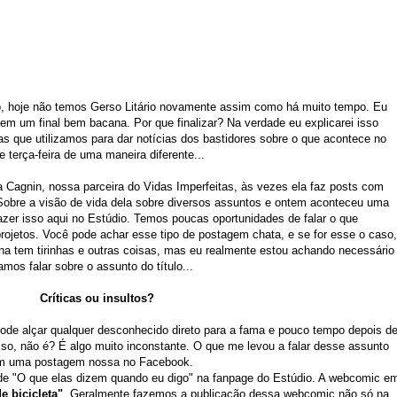
, hoje não temos Gerso Litário novamente assim como há muito tempo. Eu
o em um final bem bacana. Por que finalizar? Na verdade eu explicarei isso
ras que utilizamos para dar notícias dos bastidores sobre o que acontece no
 terça-feira de uma maneira diferente...
Cagnin, nossa parceira do Vidas Imperfeitas, às vezes ela faz posts com
 Sobre a visão de vida dela sobre diversos assuntos e ontem aconteceu uma
azer isso aqui no Estúdio. Temos poucas oportunidades de falar o que
ojetos. Você pode achar esse tipo de postagem chata, e se for esse o caso,
ana tem tirinhas e outras coisas, mas eu realmente estou achando necessário
mos falar sobre o assunto do título...
Críticas ou insultos?
pode alçar qualquer desconhecido direto para a fama e pouco tempo depois d
so, não é? É algo muito inconstante. O que me levou a falar desse assunto
em uma postagem nossa no Facebook.
e "O que elas dizem quando eu digo" na fanpage do Estúdio. A webcomic e
e bicicleta"
. Geralmente fazemos a publicação dessa webcomic não só na