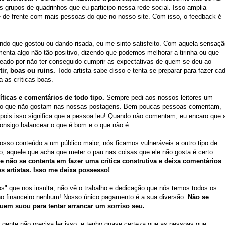
grupos de quadrinhos que eu participo nessa rede social. Isso amplia
 de frente com mais pessoas do que no nosso site. Com isso, o feedback é
do que gostou ou dando risada, eu me sinto satisfeito. Com aquela sensaçã
nta algo não tão positivo, dizendo que podemos melhorar a tirinha ou que
teado por não ter conseguido cumprir as expectativas de quem se deu ao
tir, boas ou ruins.
Todo artista sabe disso e tenta se preparar para fazer ca
a as críticas boas.
íticas e comentários de todo tipo.
Sempre pedi aos nossos leitores um
e o que não gostam nas nossas postagens. Bem poucas pessoas comentam,
ois isso significa que a pessoa leu! Quando não comentam, eu encaro que 
onsigo balancear o que é bom e o que não é.
sso conteúdo a um público maior, nós ficamos vulneráveis a outro tipo de
, aquele que acha que meter o pau nas coisas que ele não gosta é certo.
 não se contenta em fazer uma crítica construtiva e deixa comentários
 artistas. Isso me deixa possesso!
os" que nos insulta, não vê o trabalho e dedicação que nós temos todos os
nho financeiro nenhum! Nosso único pagamento é a sua diversão.
Não se
uem suou para tentar arrancar um sorriso seu.
 gente não precisa ler isso, e tenho quase certeza que as pessoas que