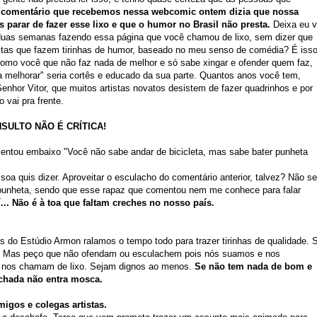
 comentário que recebemos nessa webcomic ontem dizia que nossa
s parar de fazer esse lixo e que o humor no Brasil não presta.
Deixa eu v
i duas semanas fazendo essa página que você chamou de lixo, sem dizer que
istas que fazem tirinhas de humor, baseado no meu senso de comédia? É iss
o você que não faz nada de melhor e só sabe xingar e ofender quem faz,
ta melhorar" seria cortês e educado da sua parte. Quantos anos você tem,
nhor Vitor, que muitos artistas novatos desistem de fazer quadrinhos e por
o vai pra frente.
INSULTO NÃO É CRÍTICA!
entou embaixo "Você não sabe andar de bicicleta, mas sabe bater punheta
oa quis dizer. Aproveitar o esculacho do comentário anterior, talvez? Não se
punheta, sendo que esse rapaz que comentou nem me conhece para falar
... Não é à toa que faltam creches no nosso país.
ós do Estúdio Armon ralamos o tempo todo para trazer tirinhas de qualidade. 
ue! Mas peço que não ofendam ou esculachem pois nós suamos e nos
e nos chamam de lixo. Sejam dignos ao menos.
Se não tem nada de bom e
echada não entra mosca.
igos e colegas artistas.