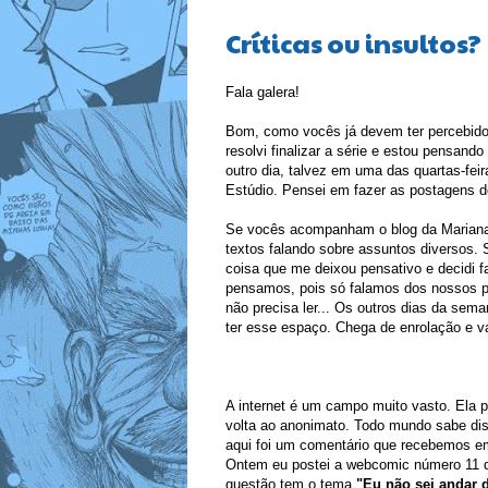
Críticas ou insultos?
Fala galera!
Bom, como vocês já devem ter percebido
resolvi finalizar a série e estou pensand
outro dia, talvez em uma das quartas-fei
Estúdio. Pensei em fazer as postagens de
Se vocês acompanham o blog da Mariana 
textos falando sobre assuntos diversos.
coisa que me deixou pensativo e decidi f
pensamos, pois só falamos dos nossos pr
não precisa ler... Os outros dias da sem
ter esse espaço. Chega de enrolação e va
A internet é um campo muito vasto. Ela 
volta ao anonimato. Todo mundo sabe dis
aqui foi um comentário que recebemos 
Ontem eu postei a webcomic número 11 d
questão tem o tema
"Eu não sei andar d