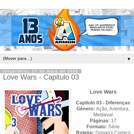
▼
terça-feira, 27 de maio de 2025
Love Wars - Capitulo 03
Love Wars
Capitulo 03 - Diferenças
Gênero:
Ação, Aventura,
Medieval
Páginas:
17
Formato:
Série
Roteiro:
Gringo's Comics