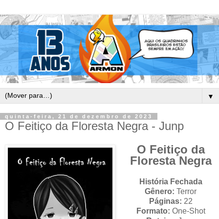
▼
quinta-feira, 21 de dezembro de 2023
O Feitiço da Floresta Negra - Junp
O Feitiço da
Floresta Negra
História Fechada
Gênero:
Terror
Páginas:
22
Formato:
One-Shot