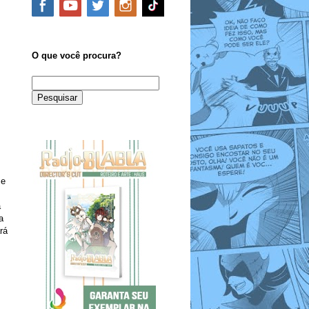
O que você procura?
 e
a
a
rá