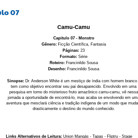
lo 07
Camu-Camu
Capitulo 07 - Monstro
Gênero:
Ficção Científica, Fantasia
Páginas:
23
Formato:
Série
Roteiro:
Francinildo Sousa
Desenho:
Francinildo Sousa
Sinopse:
Dr. Anderson White é um mestiço de índia com homem branco
tem como objetivo encontrar seu pai desaparecido. Envolvido em uma
pesquisa em torno do misterioso fruto amazônico camu-camu, vê ness
jornada a oportunidade de encontrá-lo, mas acaba se envolvendo em um
aventura que mesclará ciência e tradição indígena de um modo que muda
drasticamente o destino do mundo conhecido.
Links Alternativos de Leitura:
Union Mangás
-
Tapas
-
Fliptru - Stage