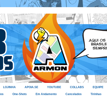
LOJINHA
APOIA.SE
YOUTUBE
COLLABS
EQUIPE
dos
One-Shots
Em Andamento
Cancelados
Tirinhas