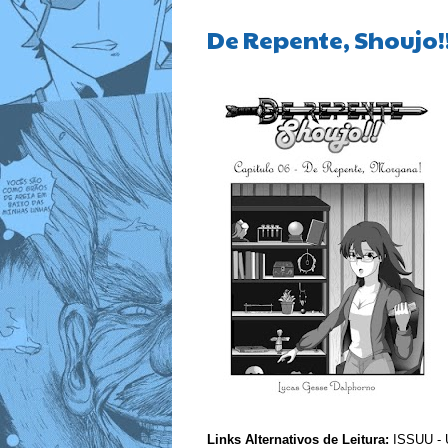
De Repente, Shoujo!!
Links Alternativos de Leitura:
I
SSUU
-