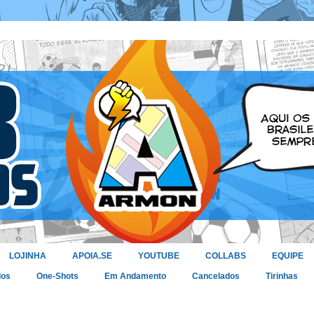
LOJINHA
APOIA.SE
YOUTUBE
COLLABS
EQUIPE
dos
One-Shots
Em Andamento
Cancelados
Tirinhas