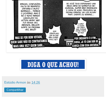
Estúdio Armon
às
14:26
Compartilhar