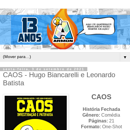
▼
sexta-feira, 3 de setembro de 2021
CAOS - Hugo Biancarelli e Leonardo
Batista
CAOS
História Fechada
Gênero:
Comédia
Páginas:
21
Formato:
One-Shot