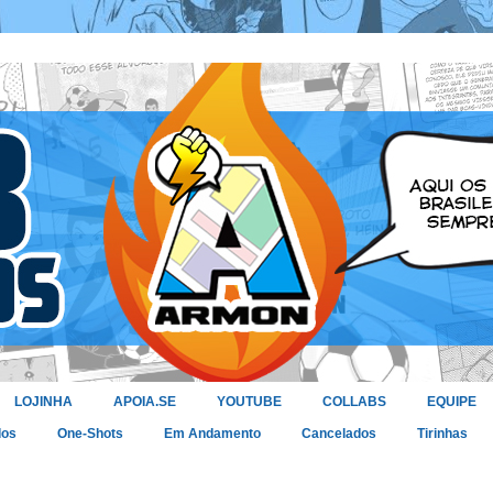
LOJINHA
APOIA.SE
YOUTUBE
COLLABS
EQUIPE
dos
One-Shots
Em Andamento
Cancelados
Tirinhas