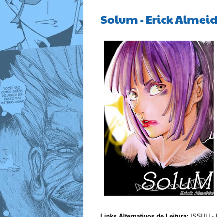
Solum - Erick Almei
Links Alternativos de Leitura:
ISSUU
-