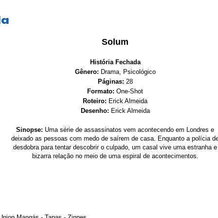
da
Solum
História Fechada
Gênero:
Drama, Psicológico
Páginas:
28
Formato:
One-Shot
Roteiro:
Erick Almeida
Desenho:
Erick Almeida
Sinopse:
Uma série de assassinatos vem acontecendo em Londres e
deixado as pessoas com medo de saírem de casa. Enquanto a polícia d
desdobra para tentar descobrir o culpado, um casal vive uma estranha e
bizarra relação no meio de uma espiral de acontecimentos.
Union Mangás
-
Tapas
-
Zinnes