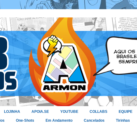
LOJINHA
APOIA.SE
YOUTUBE
COLLABS
EQUIPE
dos
One-Shots
Em Andamento
Cancelados
Tirinhas