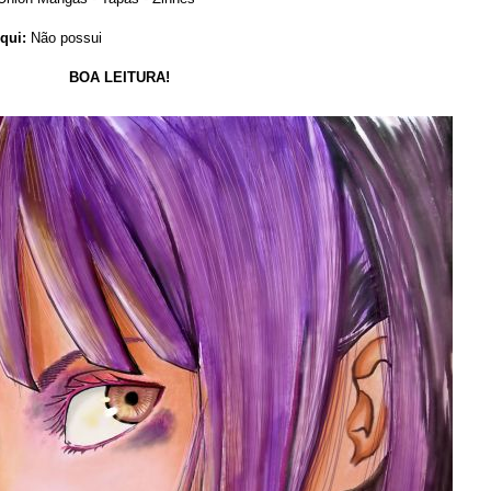
qui:
Não possui
BOA LEITURA!