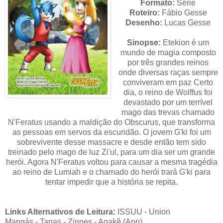
Formato:
Série
Roteiro:
Fábio Gesse
Desenho:
Lucas Gesse
Sinopse:
Etekion é um
mundo de magia composto
por três grandes reinos
onde diversas raças sempre
conviveram em paz Certo
dia, o reino de Wolffus foi
devastado por um terrível
mago das trevas chamado
N'Feratus usando a maldição do Obscurus, que transforma
as pessoas em servos da escuridão. O jovem G'ki foi um
sobrevivente desse massacre e desde então tem sido
treinado pelo mago de luz Zi'ul, para um dia ser um grande
herói. Agora N'Feratus voltou para causar a mesma tragédia
ao reino de Lumiah e o chamado do herói trará G'ki para
tentar impedir que a história se repita.
Links Alternativos de Leitura:
I
SSUU
-
Union
Mangás
-
Tapas
-
Zinnes - Agakê (App)