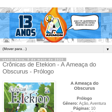
▼
sexta-feira, 8 de maio de 2020
Crônicas de Etekion - A Ameaça do
Obscurus - Prólogo
A Ameaça do
Obscurus
Prólogo
Gênero:
Ação, Aventura
Páginas:
10