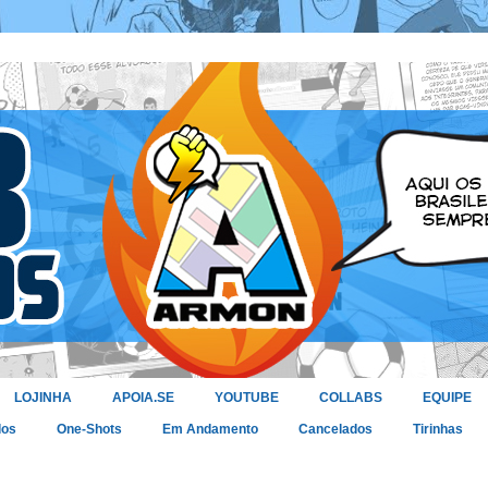
LOJINHA
APOIA.SE
YOUTUBE
COLLABS
EQUIPE
dos
One-Shots
Em Andamento
Cancelados
Tirinhas