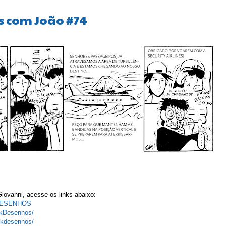
s com João #74
iovanni, acesse os links abaixo:
KDESENHOS
skDesenhos/
skdesenhos/