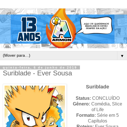
▼
quinta-feira, 6 de junho de 2019
Suriblade - Ever Sousa
Suriblade
Status:
CONCLUÍDO
Gênero:
Comédia, Slice
of Life
Formato:
Série em 5
Capítulos
Roteiro:
Ever Sousa