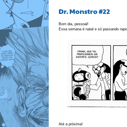
Dr. Monstro #22
Bom dia, pessoal!
Essa semana é natal e só passando rapid
Até a próxima!