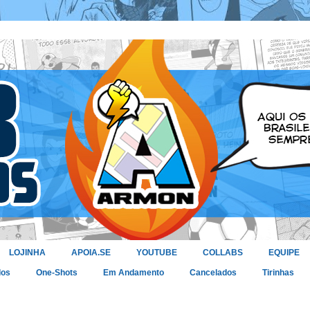
LOJINHA
APOIA.SE
YOUTUBE
COLLABS
EQUIPE
dos
One-Shots
Em Andamento
Cancelados
Tirinhas