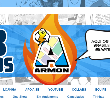
LOJINHA
APOIA.SE
YOUTUBE
COLLABS
EQUIPE
dos
One-Shots
Em Andamento
Cancelados
Tirinhas