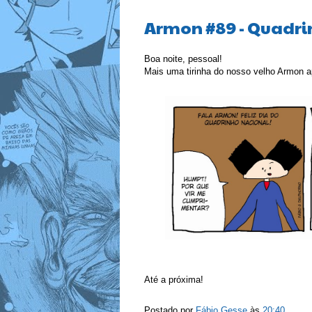
Armon #89 - Quadri
Boa noite, pessoal!
Mais uma tirinha do nosso velho Armon a
Até a próxima!
Postado por
Fábio Gesse
às
20:40