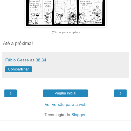
(Clique para ampliar)
Até a próxima!
Fábio Gesse
às
08:34
Compartilhar
‹
›
Página inicial
Ver versão para a web
Tecnologia do
Blogger
.