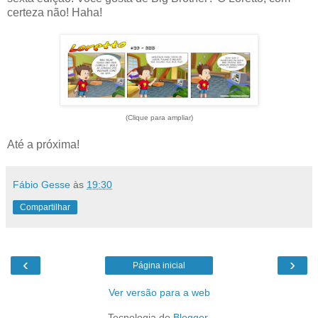
certeza não! Haha!
(Clique para ampliar)
Até a próxima!
Fábio Gesse
às
19:30
Compartilhar
‹
›
Página inicial
Ver versão para a web
Tecnologia do
Blogger
.