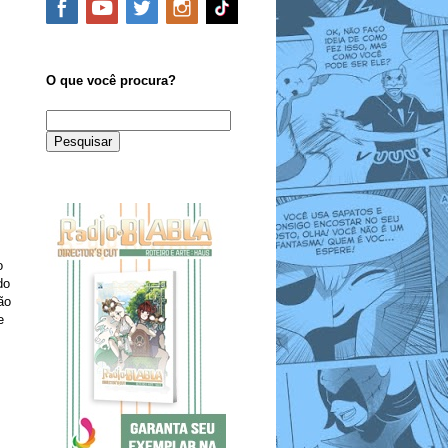
O que você procura?
o
do
ão
e