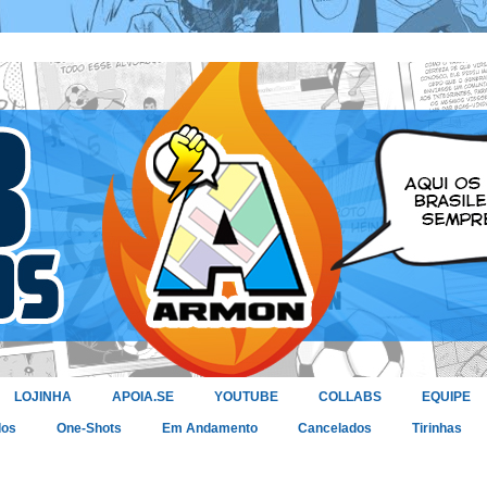
LOJINHA
APOIA.SE
YOUTUBE
COLLABS
EQUIPE
dos
One-Shots
Em Andamento
Cancelados
Tirinhas