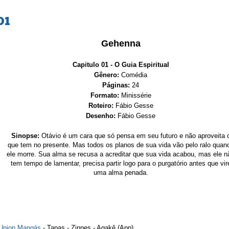
01
Gehenna
Capitulo 01 - O Guia Espiritual
Gênero:
Comédia
Páginas:
24
Formato:
Minissérie
Roteiro:
Fábio Gesse
Desenho:
Fábio Gesse
Sinopse:
Otávio é um cara que só pensa em seu futuro e não aproveita 
que tem no presente. Mas todos os planos de sua vida vão pelo ralo quan
ele morre. Sua alma se recusa a acreditar que sua vida acabou, mas ele n
tem tempo de lamentar, precisa partir logo para o purgatório antes que vir
uma alma penada.
Union Mangás
-
Tapas
-
Zinnes - Agakê (App)