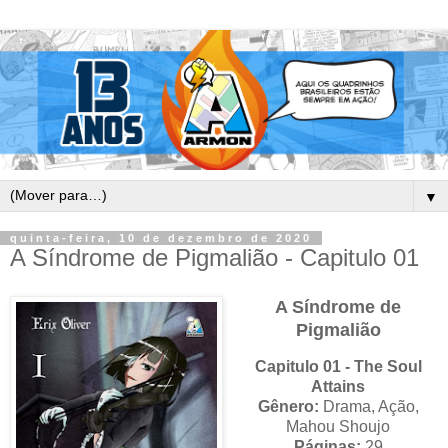
▼
quinta-feira, 10 de dezembro de 2020
A Síndrome de Pigmalião - Capitulo 01
A Síndrome de
Pigmalião
Capitulo 01 - The Soul
Attains
Gênero:
Drama, Ação,
Mahou Shoujo
Páginas:
29